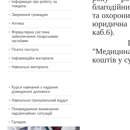
Інформація про роботу за
благодійн
тиждень
та охорон
Звернення громадян
юридична 
Аптека
каб.6).
Формулярна система
забезпечення лікарськими
Протяг
засобами
"Медицин
Платні послуги
коштів у су
Інформаційні матеріали
Навчальні матеріали
Курси навчання з надання
домедичної допомоги
Навчально-тренувальний відділ
Попередження виникнення
надзвичайних ситуацій
Галерея