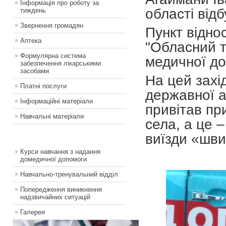
Інформація про роботу за
області відб
тиждень
Звернення громадян
Пункт віднос
Аптека
"Обласний т
Формулярна система
медичної до
забезпечення лікарськими
засобами
На цей захі
Платні послуги
державної а
Інформаційні матеріали
привітав при
Навчальні матеріали
села, а це 
виїзди «шви
Курси навчання з надання
домедичної допомоги
Навчально-тренувальний відділ
Попередження виникнення
надзвичайних ситуацій
Галерея