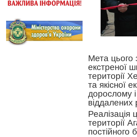
Мета цього 
екстреної ш
території Х
та якісної 
дорослому і
віддалених 
Реалізація 
території А
постійного 