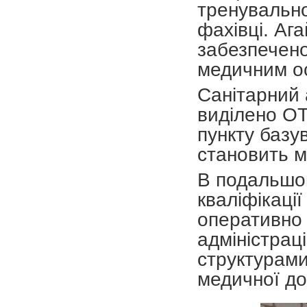
тренувальн
фахівці. Аг
забезпечен
медичним о
Санітарний
виділено О
пункту базу
становить м
В подальшо
кваліфікаці
оперативно 
адміністрац
структурами
медичної до