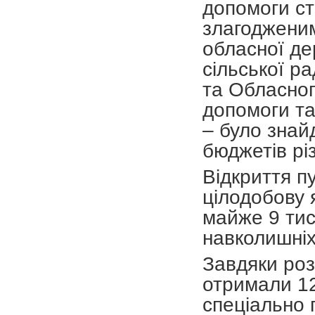
допомоги с
злагодженим
обласної де
сільської р
та Обласног
допомоги та
– було знай
бюджетів різ
Відкриття п
цілодобову 
майже 9 тис
навколишніх
Завдяки ро
отримали 12
спеціально п