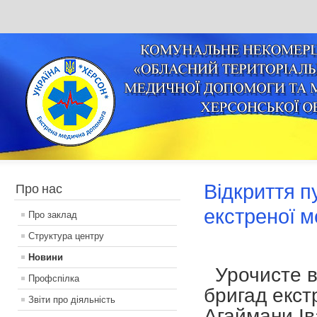
Відкриття п
Про нас
екстреної м
Про заклад
Структура центру
Новини
Урочисте ві
Профспілка
бригад екст
Звіти про діяльність
Агаймани Ів