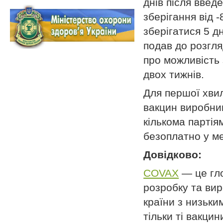
днів після введ
зберігання від 
зберігатися 5 д
подав до розгл
про можливість 
двох тижнів.
Для першої хвил
вакцин виробниц
кількома партія
безоплатно у м
Довідково:
COVAX
— це гло
розробку та вир
країни з низьки
тільки ті вакци