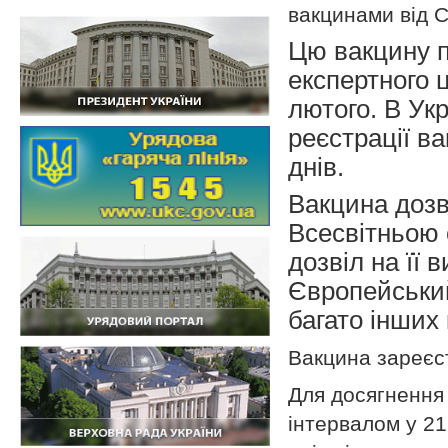
вакцинами від C
Цю вакцину п
експертного 
лютого. В Укр
реєстрації ва
днів.
Вакцина дозв
Всесвітньою 
дозвіл на її
Європейський
багато інших 
Вакцина зареєст
Для досягнення 
інтервалом у 21