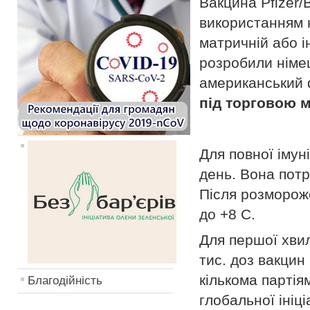
Вакцина Pfizer/
використанням н
матричній або і
розробили німец
американський 
під торговою
Для повної імуні
день. Вона потр
Після розмороже
до +8 С.
Для першої хвил
тис. доз вакцин 
кількома партія
Благодійність
глобальної ініц