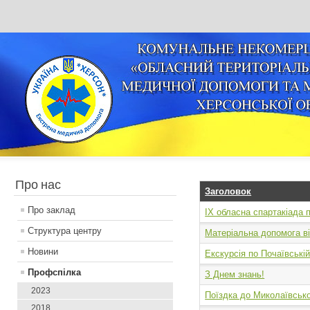
Про нас
Заголовок
Про заклад
ІХ обласна спартакіада п
Структура центру
Матеріальна допомога в
Новини
Eкскурсія по Почаївській
Профспілка
З Днем знань!
2023
Поїздка до Миколаївсько
2018