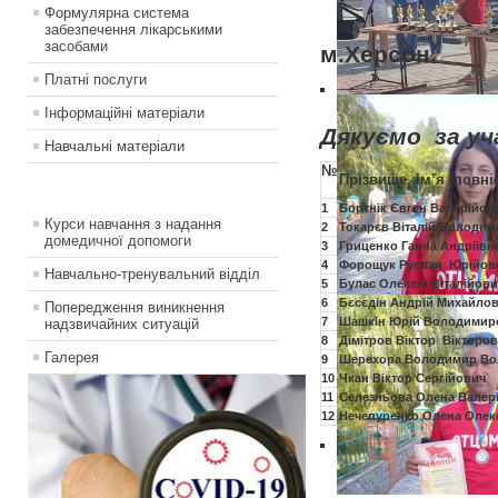
Формулярна система
фель
забезпечення лікарськими
засобами
м.Херсон.
Платні послуги
Інформаційні матеріали
Дякуємо за уча
Навчальні матеріали
№
Прізвище, ім’я (повні
1
Бортнік Євген Валерійов
Курси навчання з надання
2
Токарєв Віталій Володи
домедичної допомоги
3
Гриценко Ганна Андріївн
4
Форощук Руслан Юрійо
Навчально-тренувальний відділ
5
Булас Олексій Віталійов
6
Бєсєдін Андрій Михайло
Попередження виникнення
7
Шашкін Юрій Володимир
надзвичайних ситуацій
8
Дімітров Віктор Вікторо
Галерея
9
Шерехора Володимир В
10
Чкан Віктор Сергійович
11
Селезньова Олена Валері
12
Нечепуренко Олена Олек