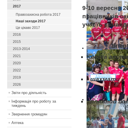
2017
9-10 вересня 2
Правозахисна робота 2017
працівників ох
Наші заходи 2017
участь команд
Це цікаво 2017
2016
2015
Вперше наша
2013-2014
-
легка атлет
2021
2020
2022
2019
-
шахмати
–
2026
спеці
Звіти про діяльність
-
пляжний во
Інформація про роботу за
тиждень
Звернення громадян
Христічен
Аптека