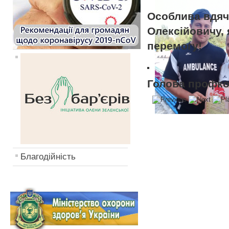
Особлива вдяч
Олексійовичу
,
перемогу!
Голова проф
Благодійність