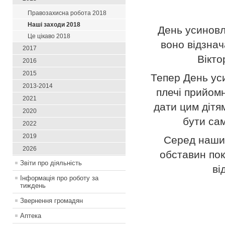
Правозахисна робота 2018
Наші заходи 2018
День усиновл
Це цікаво 2018
воно відзнач
2017
Вікт
2016
2015
Тепер День ус
2013-2014
плечі прийомн
2021
дати цим дітя
2020
бути са
2022
2019
Серед наших
2026
обставин пок
Звіти про діяльність
ві
Інформація про роботу за
тиждень
Звернення громадян
Аптека