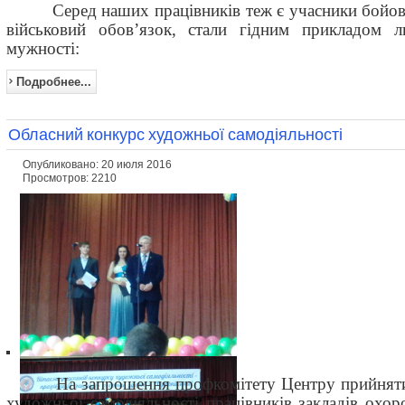
Серед наших працівників теж є учасники бойових 
військовий обов’язок, стали гідним прикладом лю
мужності:
Подробнее...
Обласний конкурс художньої самодіяльності
Опубликовано: 20 июля 2016
Просмотров: 2210
На запрошення профкомітету Центру прийнят
художньої самодіяльності працівників закладів охор