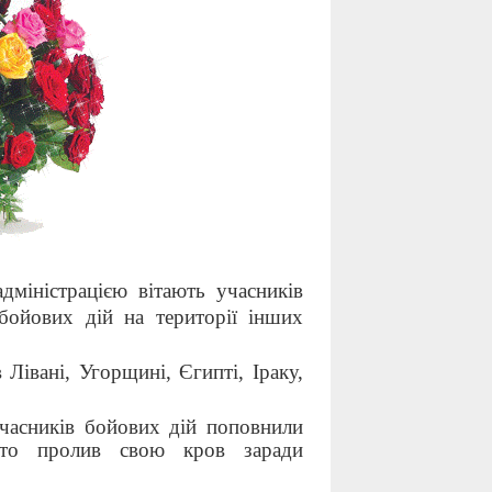
міністрацією вітають учасників
бойових дій на території інших
ані, Угорщині, Єгипті, Іраку,
ників бойових дій поповнили
хто пролив свою кров заради