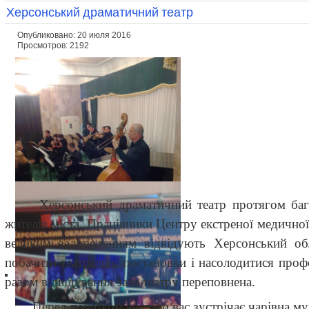
Херсонський драматичний театр
Опубликовано: 20 июля 2016
Просмотров: 2192
Херсонський драматичний театр протягом баг
жителів міста. Працівники Центру екстреної медичної
великим задоволенням відвідують Херсонський об
побачити театральні постановки і насолодитися про
разом відвідування зала театру переповнена.
Перед початком вистави вас зустрічає чарівна м