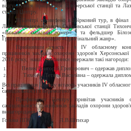
відгукнулися працівники Білозерської станції та Л
станції Центру.
В Центрі проведено відбірковий тур, в фіна
Лазурненського пункту Скадовської станції Тихон
«Вокал – сольний номер» та фельдшер Білозер
Григорович в номінацію «Оригінальний жанр».
Прийнявши участь в IV обласному конкур
працівників закладів охорони здоров'я Херсонської 
2016 року, наші працівники одержали такі нагороди:
Пелих Григорій Григорович – одержав диплом 
Тихонча Тетяна Василівна – одержала диплом
Всі працівники Центру вітають учасників IV обласно
самодіяльності з перемогою!
Профкомітет Центру привітав учасників 
самодіяльності працівників закладів охорони здоров
винагородами.
Голова ППО Л.В.Штихар