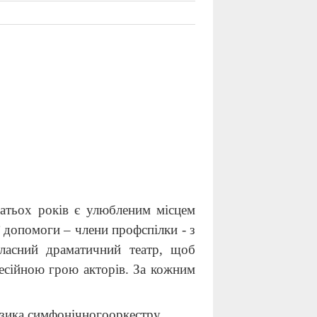
атьох років є улюбленим місцем
 допомоги – члени профспілки - з
ласний драматичний театр, щоб
фесійною грою акторів. За кожним
узика
симфонічн
ого
оркестру.