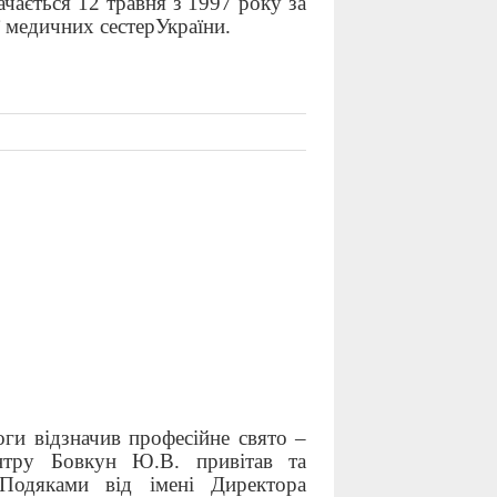
ачається 12 травня з 1997 року за
ї медичних сестер
України.
ги відзначив професійне свято –
ентру
Бовкун Ю.В. привітав та
Подяками від імені Директора