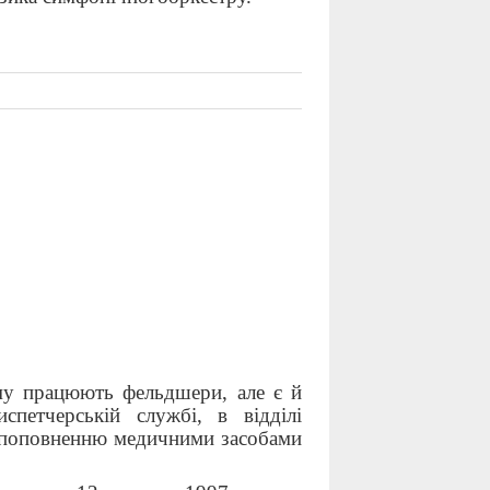
му працюють фельдшери, але є й
петчерській службі, в відділі
о поповненню медичними засобами