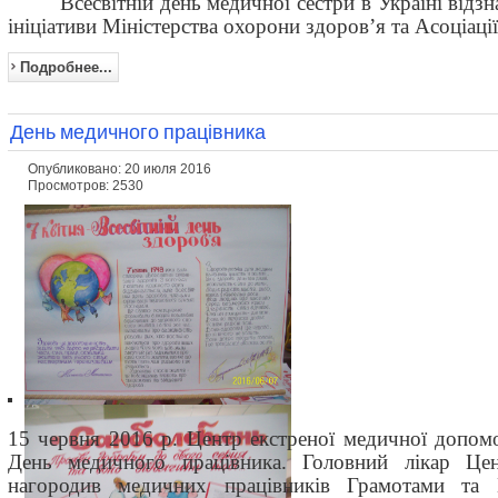
Всесвітній день медичної сестри в Україні відзн
ініціативи Міністерства охорони здоров’я та Асоціаці
Подробнее...
День медичного працівника
Опубликовано: 20 июля 2016
Просмотров: 2530
15 червня 2016 р. Центр екстреної медичної допомо
День медичного працівника. Головний лікар Ц
нагородив медичних працівників Грамотами та 