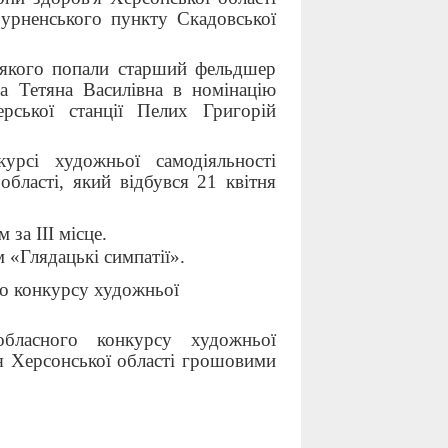
азурненського пункту Скадовської
л якого попали старший фельдшер
ча Тетяна Василівна в номінацію
ської станції Пелих Григорій
сі художньої самодіяльності
області, який відбувся 21 квітня
за ІІІ місце.
 «Глядацькі симпатії».
го конкурсу художньої
обласного конкурсу художньої
'я Херсонської області грошовими