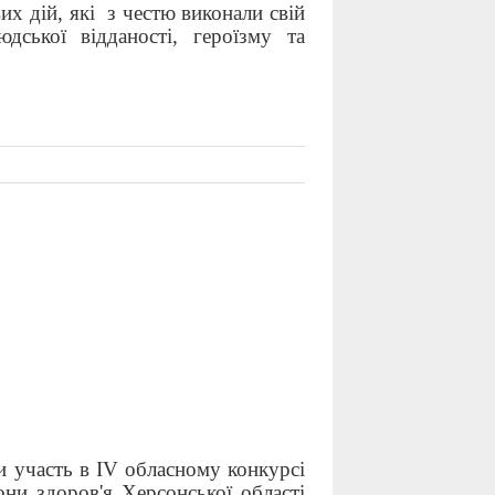
дій, які з честю виконали свій
дської відданості, героїзму та
и участь в
IV обласному конкурсі
они здоров'я Херсонської області