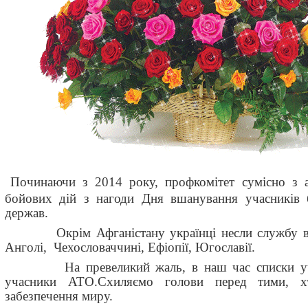
Починаючи з 2014 року, профкомітет сумісно з ад
бойових дій з нагоди Дня вшанування учасників 
держав.
Окрім Афганістану українці несли службу в Лів
Анголі, Чехословаччині, Ефіопії, Югославії.
На превеликий жаль, в наш час списки учас
учасники АТО.Схиляємо голови перед тими, 
забезпечення миру.