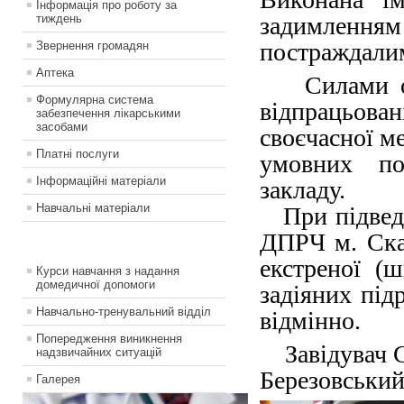
Інформація про роботу за
тиждень
задимленн
постраждали
Звернення громадян
Аптека
Силами одн
Формулярна система
відпрацьова
забезпечення лікарськими
засобами
своєчасної м
Платні послуги
умовних по
Інформаційні матеріали
закладу.
Навчальні матеріали
При підведен
ДПРЧ м. Ска
екстреної (
Курси навчання з надання
домедичної допомоги
задіяних під
Навчально-тренувальний відділ
відмінно.
Попередження виникнення
Завідувач С
надзвичайних ситуацій
Березовськи
Галерея