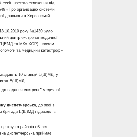
 сесії шостого скликання від
649 «Про організацію системи
ої допомоги в Херсонській
 18.10.2019 року №1430 було
ьний центр екстреної медичної
«ОТЦЕМД та МК» ХОР) шляхом
допомоги та медицини катастроф»
.
ладають 10 станцій Е(Ш)МД, у
бригад Е(Ш)МД.
і до надання екстреної медичної
ну диспетчерську,
до якої з
сі бригади Е(Ш)МД підрозділів
центру та районів області
ивна диспетчерська приймає