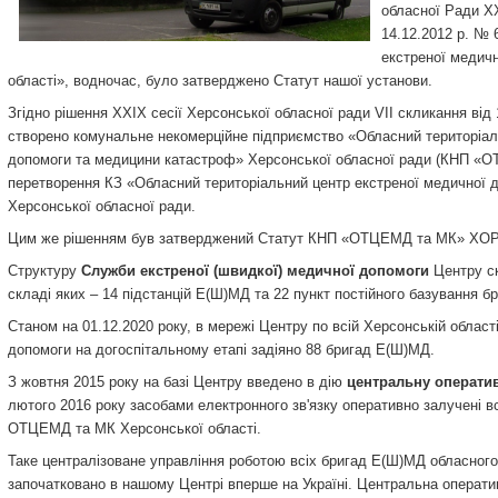
обласної Ради ХХ
14.12.2012 р. № 
екстреної медичн
області», водночас, було затверджено Статут нашої установи.
Згідно рішення XXIX сесії Херсонської обласної ради VII скликання від
створено комунальне некомерційне підприємство «Обласний територіал
допомоги та медицини катастроф» Херсонської обласної ради (КНП 
перетворення КЗ «Обласний територіальний центр екстреної медичної 
Херсонської обласної ради.
Цим же рішенням був затверджений Статут КНП «ОТЦЕМД та МК» ХОР
Структуру
Служби екстреної (швидкої) медичної допомоги
Центру ск
складі яких – 14 підстанцій Е(Ш)МД та 22 пункт постійного базування 
Станом на 01.12.2020 року, в мережі Центру по всій Херсонській област
допомоги на догоспітальному етапі задіяно 88 бригад Е(Ш)МД.
З жовтня 2015 року на базі Центру введено в дію
центральну оператив
лютого 2016 року засобами електронного зв'язку оперативно залучені в
ОТЦЕМД та МК Херсонської області.
Таке централізоване управління роботою всіх бригад Е(Ш)МД обласного 
започатковано в нашому Центрі вперше на Україні. Центральна операт