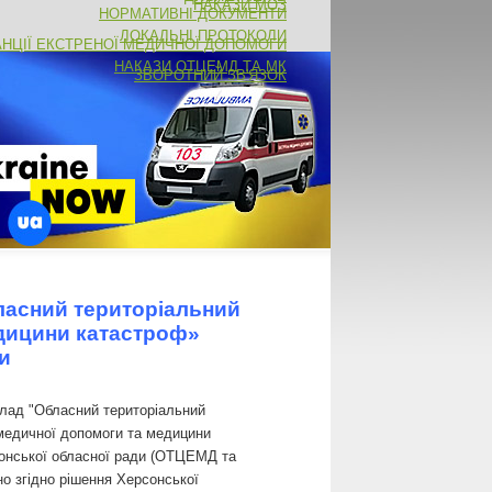
НАКАЗИ МОЗ
НОРМАТИВНІ ДОКУМЕНТИ
ЛОКАЛЬНІ ПРОТОКОЛИ
АНЦІЇ ЕКСТРЕНОЇ МЕДИЧНОЇ ДОПОМОГИ
НАКАЗИ ОТЦЕМД ТА МК
ЗВОРОТНИЙ ЗВ'ЯЗОК
ласний територіальний
едицини катастроф»
ади
лад "Обласний територіальний
 медичної допомоги та медицини
онської обласної ради (ОТЦЕМД та
о згідно рішення Херсонської