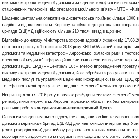
виклики екстреної медичної допомоги за єдиним телефонним номером «1
стаціонарних телефонів, від операторів мобільного зв’язку «МТС», «Ки
Щоденно центральна оперативна диспетчерська приймає більше 1000 з
надійшли від населення м. Херсону та області до центральної операт
бригади Е(Ш)МД здійснюють більше 210 тисяч виїздів щорічно.
Відповідно до наказу Міністерства охорони здоров’я України від 17.08.
пілотного проекту з 1-го жовтня 2018 року КНП «Обласний територіальн
допомоги та медицини катастроф» Херсонської обласної ради в тестов
електронної медичної інформаційної системи оперативно-диспетчерськ
допомоги (ОДС ЕМД) – «Централь 103». Метою впровадження проекту 
виклику екстреної медичної допомоги, його обробки та реагування на та
медичних послуг та управління медичною інформацією. На базі ЦОД ор
телефонного моніторингу якості надання екстреної медичної допомоги
Наприкінці жовтня 2016 року в рамках розбудови системи екстреної мед
реперфузійної мережі в м. Херсоні та районах області, на базі централ
розпочав роботу
консультативно-телеметричний Центр.
Основним завданням цього підрозділу є надання on line термінової квал
допомоги керівникам бригад Е(Ш)МД для найточнішої інтерпретації біом
(електрокардіограми) для вибору раціональної тактики лікування та госпі
коронарним синдромом та із порушеннями кардіального ритму, забезпе