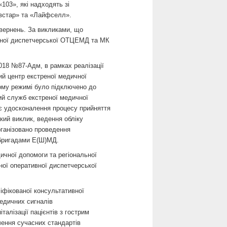
03», які надходять зі
ївстар» та «Лайфселл».
вернень. За викликами, що
ивної диспетчерської ОТЦЕМД та МК
2018 №87-Адм, в рамках реалізації
ий центр екстреної медичної
ому режимі було підключено до
ий служб екстреної медичної
є удосконалення процесу прийняття
кий виклик, ведення обліку
ганізовано проведення
 бригадами Е(Ш)МД.
ичної допомоги та регіональної
ьної оперативної диспетчерської
іфікованої консультативної
едичних сигналів
талізації пацієнтів з гострим
чення сучасних стандартів