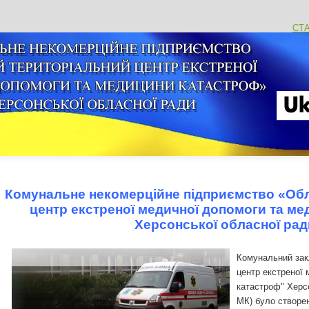
СТ
Комунальне некомерційне підприємство «Об
центр екстреної медичної допомоги та м
Херсонської обласної р
Комунальний зак
центр екстреної
катастроф" Херс
МК) було створен