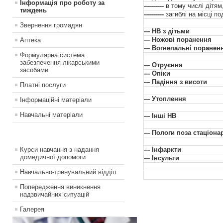
Інформація про роботу за
----------
в тому числі дітям
тиждень
----------
загиблі на місці под
Звернення громадян
--- НВ з дітьми
--- Ножові поранення
Аптека
--- Вогнепальні поранен
Формулярна система
забезпечення лікарськими
--- Отруєння
засобами
--- Опіки
--- Падіння з висоти
Платні послуги
--- Утоплення
Інформаційні матеріали
Навчальні матеріали
--- Інші НВ
--- Пологи поза стаціон
Курси навчання з надання
--- Інфаркти
домедичної допомоги
--- Інсульти
Навчально-тренувальний відділ
Попередження виникнення
надзвичайних ситуацій
Галерея