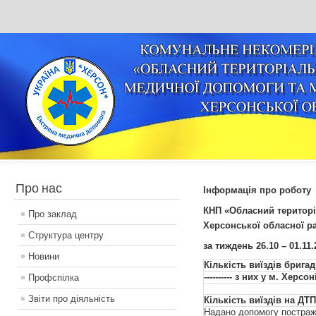
Про нас
Інформація про роботу
КНП «Обласний територі
Про заклад
Херсонської обласної р
Структура центру
за тиждень
26
.10 –
01.11
.
Новини
Кількість виїздів брига
---------- з них у м. Херсон
Профспілка
Звіти про діяльність
Кількість виїздів на ДТ
Надано допомогу постра