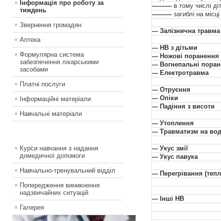
Інформація про роботу за
----------
в тому числі ді
тиждень
----------
загиблі на місці
Звернення громадян
--- Залізнична травма
Аптека
--- НВ з дітьми
Формулярна система
--- Ножові поранення
забезпечення лікарськими
--- Вогнепальні пора
засобами
--- Електротравма
Платні послуги
--- Отруєння
--- Опіки
Інформаційні матеріали
--- Падіння з висоти
Навчальні матеріали
--- Утоплення
--- Травматизм на вод
Курси навчання з надання
--- Укус змії
домедичної допомоги
--- Укус павука
Навчально-тренувальний відділ
--- Перегрівання (те
Попередження виникнення
надзвичайних ситуацій
--- Інші НВ
Галерея