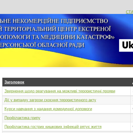
СТ
Заголовок
Звернення щодо реагування на можливі терористичні прояви
Дії у випадку загрози скоєння терористичного акту
Курси навчання з надання домедичної допомоги
Профілактика грипу
Профілактика гострих кишкових інфекцій рятує життя