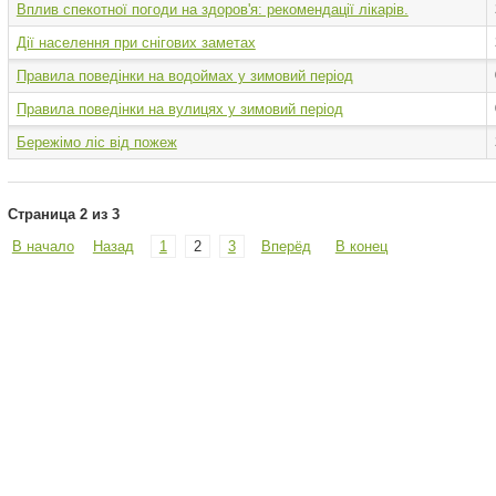
Вплив спекотної погоди на здоров'я: рекомендації лікарів.
Дії населення при снігових заметах
Правила поведінки на водоймах у зимовий період
Правила поведінки на вулицях у зимовий період
Бережімо ліс від пожеж
Страница 2 из 3
В начало
Назад
1
2
3
Вперёд
В конец