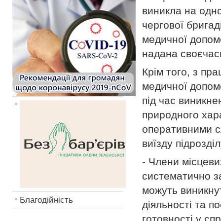
виникла на одно
чергової бригад
медичної допом
надана своєчасн
Крім того, з пр
медичної допом
під час виникне
природного хара
оперативними с
виїзду підрозділ
- Члени місцев
систематично за
можуть виникнут
Благодійність
діяльності та п
готовності у сп