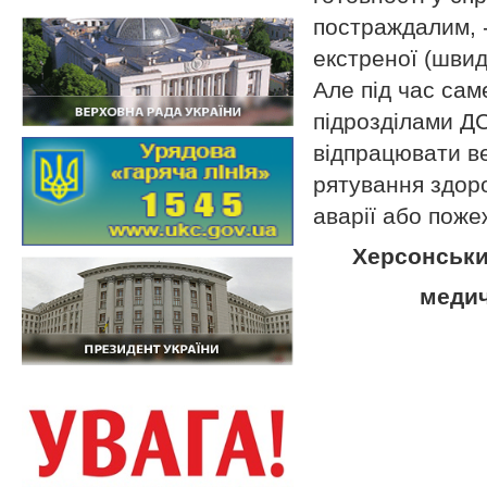
постраждалим, -
екстреної (швид
Але під час сам
підрозділами Д
відпрацювати ве
рятування здоро
аварії або поже
Херсонськи
медич