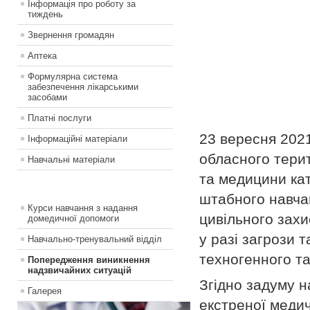
Інформація про роботу за
тиждень
Звернення громадян
Аптека
Формулярна система
забезпечення лікарськими
засобами
Платні послуги
23 вересня 2021
Інформаційні матеріали
обласного тери
Навчальні матеріали
та медицини ка
штабного навчан
Курси навчання з надання
цивільного захи
домедичної допомоги
у разі загрози 
Навчально-тренувальний відділ
техногенного та
Попередження виникнення
надзвичайних ситуацій
Згідно задуму н
Галерея
екстреної медич