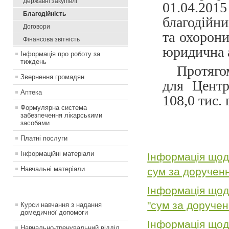
Державні закупівлі
01.04.201
Благодiйнiсть
благодійн
Договори
та охорон
Фінансова звітність
юридична а
Інформація про роботу за
тиждень
Протягом
Звернення громадян
для Центр
Аптека
108,0 тис. 
Формулярна система
забезпечення лікарськими
засобами
Платні послуги
Інформаційні матеріали
Інформація щод
Навчальні матеріали
сум за доручен
Інформація щод
"сум за доручен
Курси навчання з надання
домедичної допомоги
Інформація щод
Навчально-тренувальний відділ