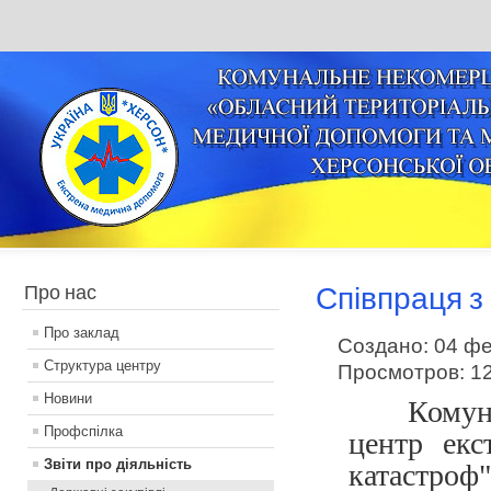
Про нас
Співпраця з
Про заклад
Создано: 04 ф
Структура центру
Просмотров: 1
Новини
Комуналь
Профспілка
центр екс
Звіти про діяльність
катастроф