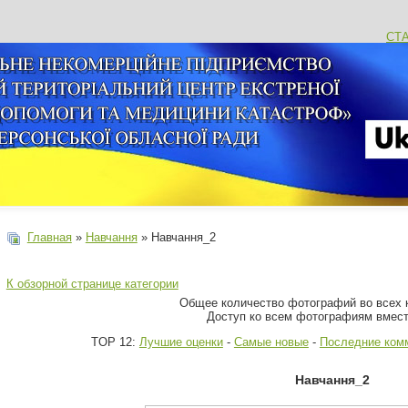
СТ
Главная
»
Навчання
» Навчання_2
К обзорной странице категории
Общее количество фотографий во всех к
Доступ ко всем фотографиям вмест
TOP 12:
Лучшие оценки
-
Самые новые
-
Последние ком
Навчання_2