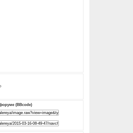
о
 форуме (BBcode)