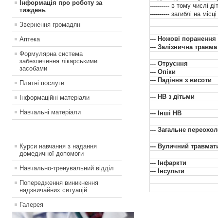
Інформація про роботу за
----------
в тому числі ді
тиждень
----------
загиблі на місці
Звернення громадян
--- Ножові поранення
Аптека
--- Залізнична травма
Формулярна система
забезпечення лікарськими
--- Отруєння
засобами
--- Опіки
--- Падіння з висоти
Платні послуги
--- НВ з дітьми
Інформаційні матеріали
Навчальні матеріали
--- Інші НВ
--- Загальне переох
Курси навчання з надання
--- Вуличний травмат
домедичної допомоги
--- Інфаркти
Навчально-тренувальний відділ
--- Інсульти
Попередження виникнення
надзвичайних ситуацій
Галерея