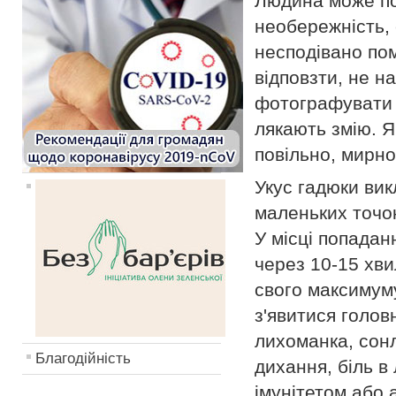
Людина може по
необережність, 
несподівано пом
відповзти, не н
фотографувати з
лякають змію. Я
повільно, мирно
Укус гадюки вик
маленьких точок
У місці попадан
через 10-15 хви
свого максимуму
з'явитися голов
лихоманка, сонл
Благодійність
дихання, біль в
імунітетом або 