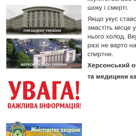
шоку і смерті.
Якщо укус ставс
змастіть місце 
нього холод. Вк
разі не варто н
спиртне.
Херсонський о
та медицини к