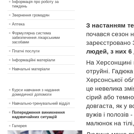
Інформація про роботу за
тиждень
Звернення громадян
Аптека
З настанням т
почався сезон н
Формулярна система
забезпечення лікарськими
зареєстровано 
засобами
людей, з них 6 
Платні послуги
Інформаційні матеріали
На Херсонщині п
Навчальні матеріали
отруйні. Гадюка
Херсонської обл
це невелика змі
Курси навчання з надання
домедичної допомоги
сірий або темно
Навчально-тренувальний відділ
довгаста, як у в
Попередження виникнення
вужів і полозів 
надзвичайних ситуацій
малюнок на тілі,
Галерея